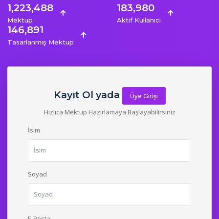
1,223,488
183,980
Mektup
Aktif Kullanıcı
146,891
Tasarlanmış Mektup
Kayıt Ol yada
Üye Girişi
Hızlıca Mektup Hazırlamaya Başlayabilirsiniz
İsim
Soyad
E-Posta