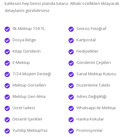
kalitesini hep birinci planda tutarız. Alttaki özellikleri tıklayarak
detaylarını görebilirsiniz
İlk Mektup 159 TL
Sınırsız Fotoğraf
Dosya Belge
Kartpostal
Kitap Gönderin
Hediyelikler
E-Mektup
Gönderim Çeşitleri
7/24 Müşteri Desteği
Sanal Mektup Kutusu
Mektup Görselleri
Düzenleme Talebi
Mektup Geri Alma
Adres Değişikliği
Ücret İadesi
Whatsapp ile Mektup
Desenli İçerikler
Harika Kokular
Yurtdışı MektupYaz
Promosyonlar