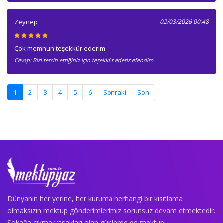
Zeynep
02/03/2026 00:48
Çok memnun teşekkür ederim
Cevap: Bizi tercih ettiğiniz için teşekkür ederiz efendim.
(current)
1
2
3
4
5
6
Sonraki
Son
Dünyanın her yerine, her kuruma herhangi bir kısıtlama
olmaksızın mektup gönderimlerimiz sorunsuz devam etmektedir.
Sokağa çıkma yasakları olan günlerde de mektup