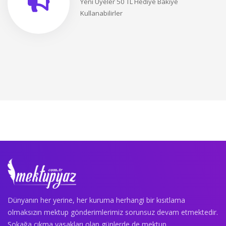
Yeni Üyeler 50 TL Hediye Bakiye
Kullanabilirler
Dünyanın her yerine, her kuruma herhangi bir kısıtlama
olmaksızın mektup gönderimlerimiz sorunsuz devam etmektedir.
Sokağa çıkma yasakları olan günlerde de mektup