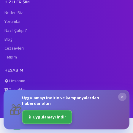
HIZLI ERIŞIM
Neden Biz
Yorumlar
Nasıl Çalışır?
Blog
Cezaevleri
İletişim
HESABIM
Hesabım
Taslaklar
×
Uygulamayı indirin ve kampanyalardan
Gönderilenler
haberdar olun
🎁
📱 Uygulamayı İndir
Copyright © Mektup Yaz Portalı. Tüm Hakları Saklıdır.