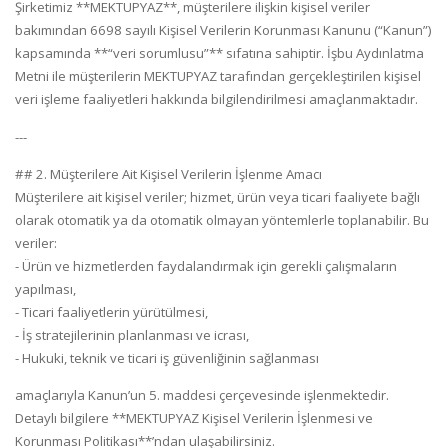
Şirketimiz **MEKTUPYAZ**, müşterilere ilişkin kişisel veriler
bakımından 6698 sayılı Kişisel Verilerin Korunması Kanunu (“Kanun”)
kapsamında **“veri sorumlusu”** sıfatına sahiptir. İşbu Aydınlatma
Metni ile müşterilerin MEKTUPYAZ tarafından gerçekleştirilen kişisel
veri işleme faaliyetleri hakkında bilgilendirilmesi amaçlanmaktadır.
---
## 2. Müşterilere Ait Kişisel Verilerin İşlenme Amacı
Müşterilere ait kişisel veriler; hizmet, ürün veya ticari faaliyete bağlı
olarak otomatik ya da otomatik olmayan yöntemlerle toplanabilir. Bu
veriler:
- Ürün ve hizmetlerden faydalandırmak için gerekli çalışmaların
yapılması,
- Ticari faaliyetlerin yürütülmesi,
- İş stratejilerinin planlanması ve icrası,
- Hukuki, teknik ve ticari iş güvenliğinin sağlanması
amaçlarıyla Kanun’un 5. maddesi çerçevesinde işlenmektedir.
Detaylı bilgilere **MEKTUPYAZ Kişisel Verilerin İşlenmesi ve
Korunması Politikası**’ndan ulaşabilirsiniz.