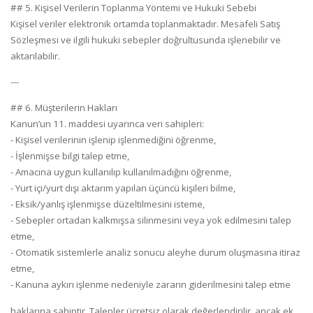
## 5. Kişisel Verilerin Toplanma Yöntemi ve Hukuki Sebebi
Kişisel veriler elektronik ortamda toplanmaktadır. Mesafeli Satış
Sözleşmesi ve ilgili hukuki sebepler doğrultusunda işlenebilir ve
aktarılabilir.
---
## 6. Müşterilerin Hakları
Kanun’un 11. maddesi uyarınca veri sahipleri:
- Kişisel verilerinin işlenip işlenmediğini öğrenme,
- İşlenmişse bilgi talep etme,
- Amacına uygun kullanılıp kullanılmadığını öğrenme,
- Yurt içi/yurt dışı aktarım yapılan üçüncü kişileri bilme,
- Eksik/yanlış işlenmişse düzeltilmesini isteme,
- Sebepler ortadan kalkmışsa silinmesini veya yok edilmesini talep
etme,
- Otomatik sistemlerle analiz sonucu aleyhe durum oluşmasına itiraz
etme,
- Kanuna aykırı işlenme nedeniyle zararın giderilmesini talep etme
haklarına sahiptir. Talepler ücretsiz olarak değerlendirilir, ancak ek