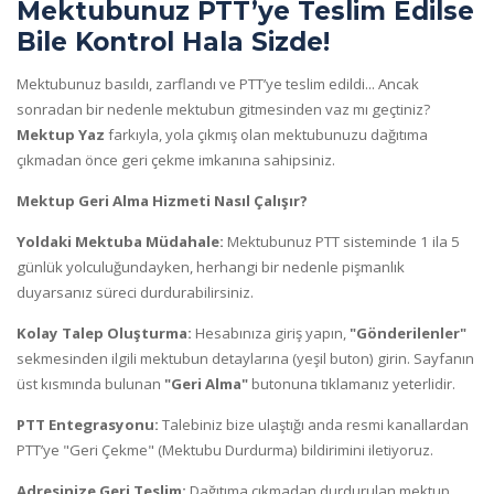
Mektubunuz PTT’ye Teslim Edilse
Bile Kontrol Hala Sizde!
Mektubunuz basıldı, zarflandı ve PTT’ye teslim edildi... Ancak
sonradan bir nedenle mektubun gitmesinden vaz mı geçtiniz?
Mektup Yaz
farkıyla, yola çıkmış olan mektubunuzu dağıtıma
çıkmadan önce geri çekme imkanına sahipsiniz.
Mektup Geri Alma Hizmeti Nasıl Çalışır?
Yoldaki Mektuba Müdahale:
Mektubunuz PTT sisteminde 1 ila 5
günlük yolculuğundayken, herhangi bir nedenle pişmanlık
duyarsanız süreci durdurabilirsiniz.
Kolay Talep Oluşturma:
Hesabınıza giriş yapın,
"Gönderilenler"
sekmesinden ilgili mektubun detaylarına (yeşil buton) girin. Sayfanın
üst kısmında bulunan
"Geri Alma"
butonuna tıklamanız yeterlidir.
PTT Entegrasyonu:
Talebiniz bize ulaştığı anda resmi kanallardan
PTT’ye "Geri Çekme" (Mektubu Durdurma) bildirimini iletiyoruz.
Adresinize Geri Teslim:
Dağıtıma çıkmadan durdurulan mektup,