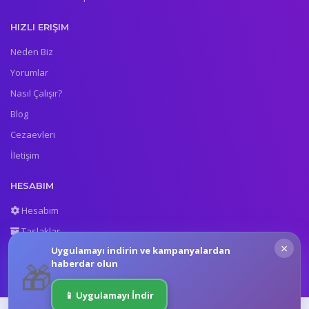
HIZLI ERIŞIM
Neden Biz
Yorumlar
Nasıl Çalışır?
Blog
Cezaevleri
İletişim
HESABIM
Hesabım
Taslaklar
×
Uygulamayı indirin ve kampanyalardan
Gönderilenler
🎁
haberdar olun
📱 Uygulamayı İndir