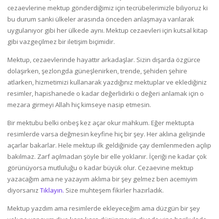
cezaevlerine mektup gönderdiğimiz için tecrübelerimizle biliyoruz ki
bu durum sanki ülkeler arasında önceden anlaşmaya varılarak
uygulanıyor gibi her ülkede aynı. Mektup cezaevleri için kutsal kitap
gibi vazgeçilmez bir iletişim biçimidir.
Mektup, cezaevlerinde hayattır arkadaşlar. Sizin dışarda özgürce
dolaşırken, şezlongda güneşlenirken, trende, şehiden şehire
atlarken, hizmetimizi kullanarak yazdığınız mektuplar ve eklediğiniz
resimler, hapishanede o kadar değerlidirki o değeri anlamak için o
mezara girmeyi Allah hiç kimseye nasip etmesin.
Bir mektubu belki onbeş kez açar okur mahkum. Eğer mektupta
resimlerde varsa değmesin keyfine hiç bir şey. Her aklına gelişinde
açarlar bakarlar. Hele mektup ilk geldiğinide çay demlenmeden açılıp
bakılmaz. Zarf açılmadan şöyle bir elle yoklanır. İçeriği ne kadar çok
görünüyorsa mutluluğu o kadar büyük olur. Cezaevine mektup
yazacağım ama ne yazayım aklıma bir şey gelmez ben acemiyim
diyorsanız
Tıklayın.
Size muhteşem fikirler hazırladık.
Mektup yazdım ama resimlerde ekleyeceğim ama düzgün bir şey