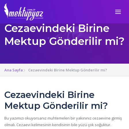
Cezaevindeki Birine
Mektup Gönderilir mi?
Ana Sayfa
Cezaevindeki Birine Mektup Gönderilir mi?
Cezaevindeki Birine
Mektup Gönderilir mi?
Bu yazımızı okuyorsanız muhtemelen bir yakınınız cezaevine girmiş
olmalı. Cezaevi kelimesinin kendisinin bile yüzü çok soğuktur.