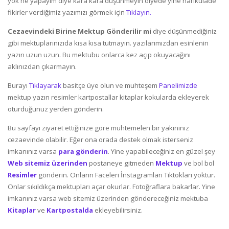
yok ne yapayım diye kara kara düşünmeyin diyede yine harikulade
fikirler verdiğimiz yazımızı görmek için
Tıklayın.
Cezaevindeki Birine Mektup Gönderilir mi
diye düşünmediğiniz
gibi mektuplarınızıda kısa kısa tutmayın. yazılarımızdan esinlenin
yazın uzun uzun. Bu mektubu onlarca kez açıp okuyacağını
aklınızdan çıkarmayın.
Burayı
Tıklayarak
basitçe üye olun ve muhteşem
Panelimizde
mektup yazın resimler kartpostallar kitaplar kokularda ekleyerek
oturduğunuz yerden gönderin.
Bu sayfayı ziyaret ettiğinize göre muhtemelen bir yakınınız
cezaevinde olabilir. Eğer ona orada destek olmak isterseniz
imkanınız varsa
para gönderin
. Yine yapabileceğiniz en güzel şey
Web sitemiz üzerinden
postaneye gitmeden
Mektup
ve bol bol
Resimler
gönderin. Onların Faceleri İnstagramları Tiktokları yoktur.
Onlar sıkıldıkça mektupları açar okurlar. Fotoğraflara bakarlar. Yine
imkanınız varsa web sitemiz üzerinden göndereceğiniz mektuba
Kitaplar
ve
Kartpostalda
ekleyebilirsiniz.