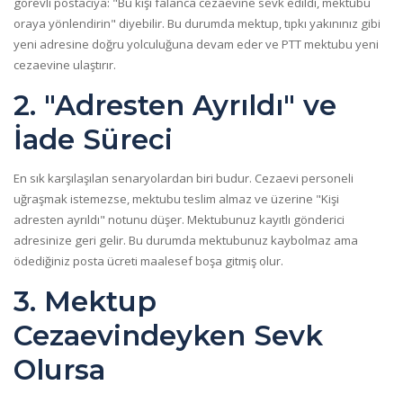
görevli postacıya:
"Bu kişi falanca cezaevine sevk edildi, mektubu
oraya yönlendirin"
diyebilir. Bu durumda mektup, tıpkı yakınınız gibi
yeni adresine doğru yolculuğuna devam eder ve PTT mektubu yeni
cezaevine ulaştırır.
2. "Adresten Ayrıldı" ve
İade Süreci
En sık karşılaşılan senaryolardan biri budur. Cezaevi personeli
uğraşmak istemezse, mektubu teslim almaz ve üzerine
"Kişi
adresten ayrıldı"
notunu düşer. Mektubunuz kayıtlı gönderici
adresinize geri gelir. Bu durumda mektubunuz kaybolmaz ama
ödediğiniz posta ücreti maalesef boşa gitmiş olur.
3. Mektup
Cezaevindeyken Sevk
Olursa