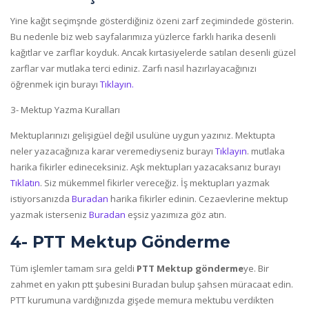
Yine kağıt seçimşnde gösterdiğiniz özeni zarf zeçimindede gösterin.
Bu nedenle biz web sayfalarımıza yüzlerce farklı harika desenli
kağıtlar ve zarflar koyduk. Ancak kırtasiyelerde satılan desenli güzel
zarflar var mutlaka terci ediniz. Zarfı nasıl hazırlayacağınızı
öğrenmek için burayı
Tıklayın.
3- Mektup Yazma Kuralları
Mektuplarınızı gelişigüel değil usulüne uygun yazınız. Mektupta
neler yazacağınıza karar veremediyseniz burayı
Tıklayın
. mutlaka
harika fikirler edineceksiniz. Aşk mektupları yazacaksanız burayı
Tıklatın
. Siz mükemmel fikirler vereceğiz. İş mektupları yazmak
istiyorsanızda
Buradan
harika fikirler edinin. Cezaevlerine mektup
yazmak isterseniz
Buradan
eşsiz yazımıza göz atın.
4- PTT Mektup Gönderme
Tüm işlemler tamam sıra geldi
PTT Mektup gönderme
ye. Bir
zahmet en yakın ptt şubesini Buradan bulup şahsen müracaat edin.
PTT kurumuna vardığınızda gişede memura mektubu verdikten