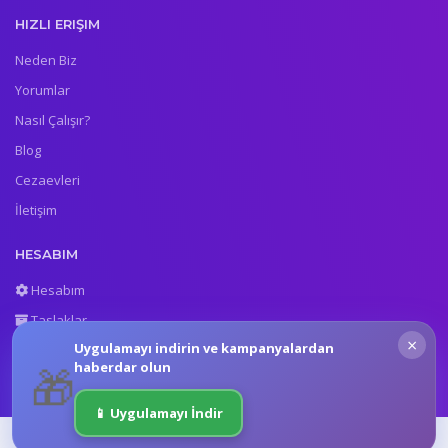
HIZLI ERIŞIM
Neden Biz
Yorumlar
Nasıl Çalışır?
Blog
Cezaevleri
İletişim
HESABIM
Hesabım
Taslaklar
×
Uygulamayı indirin ve kampanyalardan
Gönderilenler
haberdar olun
🎁
📱 Uygulamayı İndir
Copyright © Mektup Yaz Portalı. Tüm Hakları Saklıdır.