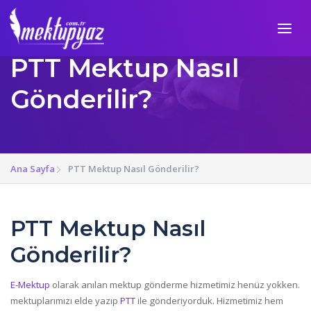
PTT Mektup Nasıl
Gönderilir?
Ana Sayfa
PTT Mektup Nasıl Gönderilir?
PTT Mektup Nasıl
Gönderilir?
E-Mektup
olarak anılan mektup gönderme hizmetimiz henüz yokken.
mektuplarımızı elde yazıp
PTT
ile gönderiyorduk. Hizmetimiz hem