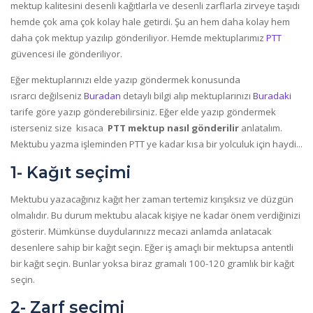
mektup kalitesini desenli kağıtlarla ve desenli zarflarla zirveye taşıdı
hemde çok ama çok kolay hale getirdi. Şu an hem daha kolay hem
daha çok mektup yazılıp gönderiliyor. Hemde mektuplarımız
PTT
güvencesi ile gönderiliyor.
Eğer mektuplarınızı elde yazıp göndermek konusunda
ısrarcı değilseniz
Buradan
detaylı bilgi alıp mektuplarınızı
Buradaki
tarife göre yazıp gönderebilirsiniz. Eğer elde yazıp göndermek
isterseniz size kısaca
PTT mektup nasıl gönderilir
anlatalım.
Mektubu yazma işleminden PTT ye kadar kısa bir yolculuk için haydi...
1- Kağıt seçimi
Mektubu yazacağınız kağıt her zaman tertemiz kırışıksız ve düzgün
olmalıdır. Bu durum mektubu alacak kişiye ne kadar önem verdiğinizi
gösterir. Mümkünse duydularınızz mecazi anlamda anlatacak
desenlere sahip bir kağıt seçin. Eğer iş amaçlı bir mektupsa antentli
bir kağıt seçin. Bunlar yoksa biraz gramalı 100-120 gramlık bir kağıt
seçin.
2- Zarf seçimi