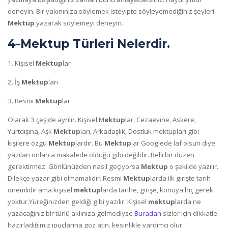
deneyin. Bir yakınınıza söylemek isteyipte söyleyemediğiniz şeyleri
Mektup
yazarak söylemeyi deneyin.
4-Mektup Türleri Nelerdir.
1. Kişisel
Mektup
lar
2. İş
Mektup
ları
3. Resmi
Mektup
lar
Olarak 3 çeşide ayrılır. Kişisel M
ektup
lar, Cezaevine, Askere,
Yurtdışına, Aşk
Mektup
ları, Arkadaşlık, Dostluk mektupları gibi
kişilere özgü
Mektup
lardır. Bu
Mektup
lar Googlede laf olsun diye
yazılan onlarca makalede olduğu gibi değildir. Belli bir düzen
gerektirmez. Gönlünüzden nasıl geçiyorsa
Mektup
o şekilde yazılır.
Dilekçe yazar gibi olmamalıdır. Resmi
Mektup
larda ilk girişte tarih
önemlidir ama kişisel
mektup
larda tarihe, girişe, konuya hiç gerek
yoktur.Yüreğinizden geldiği gibi yazılır. Kişisel
mektup
larda ne
yazacağınız bir türlü aklınıza gelmediyse
Buradan
sizler için dikkatle
hazırladığımız ipuçlarına göz atın. kesinlikle yardımcı olur.