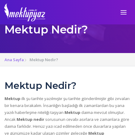
Mektup Nedir?
Ana Sayfa
Mektup Nedir?
Mektup Nedir?
Mektup
ilk şu tarihte yazılmıştır şu tarihte gönderilmiştir gibi zırvaları
bir kenara bırakalım. İnsanlığın başladığı ilk zamanlardan bu yana
yazılı haberleşme niteliği taşıyan
Mektup
daima mevcut olmuştur.
Ancak
Mektup nedir
sorusunun cevabı asırlara ve zamanlara göre
daima farklıdır. Henüz yazı icad edilmeden önce duvarlara yapılan
ve günümüze kadar ulaşan çizimler geleceğe
Mektup