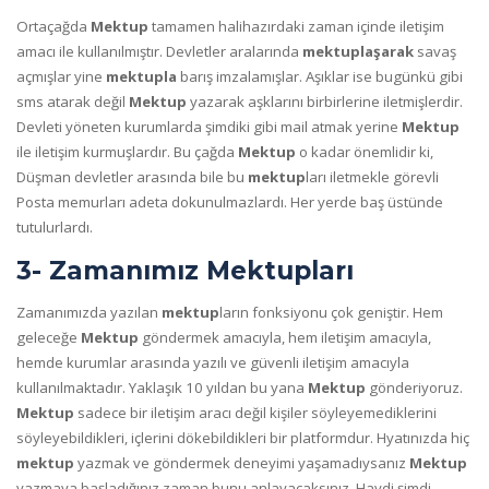
Ortaçağda
Mektup
tamamen halihazırdaki zaman içinde iletişim
amacı ile kullanılmıştır. Devletler aralarında
mektuplaşarak
savaş
açmışlar yine
mektupla
barış imzalamışlar. Aşıklar ise bugünkü gibi
sms atarak değil
Mektup
yazarak aşklarını birbirlerine iletmişlerdir.
Devleti yöneten kurumlarda şimdiki gibi mail atmak yerine
Mektup
ile iletişim kurmuşlardır. Bu çağda
Mektup
o kadar önemlidir ki,
Düşman devletler arasında bile bu
mektup
ları iletmekle görevli
Posta memurları adeta dokunulmazlardı. Her yerde baş üstünde
tutulurlardı.
3- Zamanımız Mektupları
Zamanımızda yazılan
mektup
ların fonksiyonu çok geniştir. Hem
geleceğe
Mektup
göndermek amacıyla, hem iletişim amacıyla,
hemde kurumlar arasında yazılı ve güvenli iletişim amacıyla
kullanılmaktadır. Yaklaşık 10 yıldan bu yana
Mektup
gönderiyoruz.
Mektup
sadece bir iletişim aracı değil kişiler söyleyemediklerini
söyleyebildikleri, içlerini dökebildikleri bir platformdur. Hyatınızda hiç
mektup
yazmak ve göndermek deneyimi yaşamadıysanız
Mektup
yazmaya başladığınız zaman bunu anlayacaksınız. Haydi şimdi