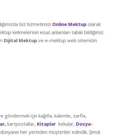
adığımızda biz hizmetimizi
Online Mektup
olarak
tup kelimelerinin esas anlamları tabiki bildiğimiz
rı
Dijital Mektup
ve e-mektup web sitemizin
e göndermek için kağıtla, kalemle, zarfla,
ar,
kartpostallar,
Kitaplar
kokular,
Dosya-
 dünyanın her yerinden müşteriler edindik. Şimdi