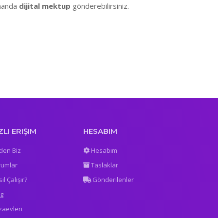
amanda
dijital mektup
gönderebilirsiniz.
ZLI ERIŞIM
HESABIM
den Biz
Hesabım
rumlar
Taslaklar
ıl Çalışır?
Gönderilenler
og
zaevleri