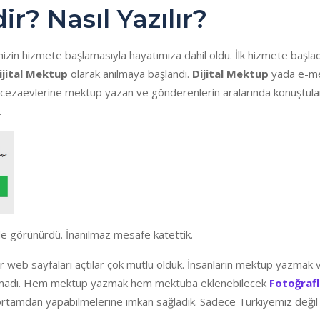
r? Nasıl Yazılır?
emizin hizmete başlamasıyla hayatımıza dahil oldu. İlk hizmete başl
ijital Mektup
olarak anılmaya başlandı.
Dijital Mektup
yada e-mek
le cezaevlerine mektup yazan ve gönderenlerin aralarında konuştula
.
de görünürdü. İnanılmaz mesafe katettik.
r web sayfaları açtılar çok mutlu olduk. İnsanların mektup yazmak v
almadı. Hem mektup yazmak hem mektuba eklenebilecek
Fotoğrafl
al ortamdan yapabilmelerine imkan sağladık. Sadece Türkiyemiz değil