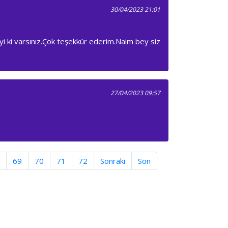
30/04/2023 21:01
 ki varsınız.Çok teşekkür ederim.Naim bey siz
27/04/2023 09:57
nt)
69
70
71
72
Sonraki
Son