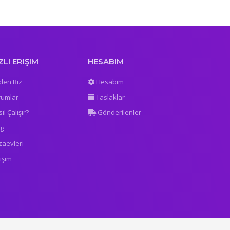
ZLI ERIŞIM
HESABIM
den Biz
Hesabım
rumlar
Taslaklar
ıl Çalışır?
Gönderilenler
og
zaevleri
tişim