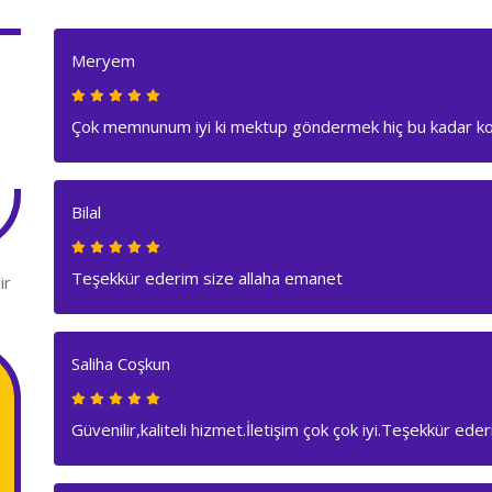
Meryem
Çok memnunum iyi ki mektup göndermek hiç bu kadar kol
Bilal
Teşekkür ederim size allaha emanet
ir
Saliha Coşkun
Güvenilir,kaliteli hizmet.İletişim çok çok iyi.Teşekkür ede