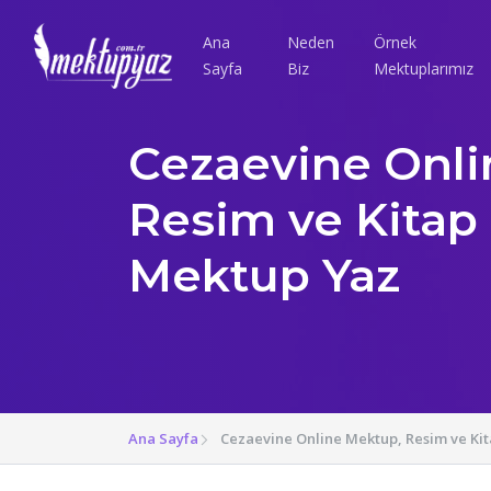
Ana
Neden
Örnek
Sayfa
Biz
Mektuplarımız
Cezaevine Onli
Resim ve Kitap
Mektup Yaz
Ana Sayfa
Cezaevine Online Mektup, Resim ve Ki