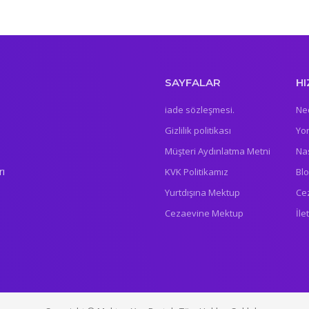
SAYFALAR
HI
iade sözleşmesi.
Ne
Gizlilik politikası
Yo
Müşteri Aydınlatma Metni
Nas
rı
KVK Politikamız
Bl
Yurtdışına Mektup
Ce
Cezaevine Mektup
İle