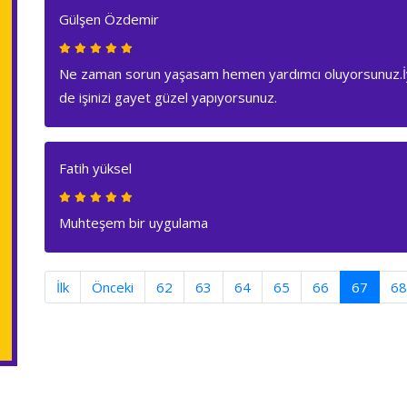
Gülşen Özdemir
Ne zaman sorun yaşasam hemen yardımcı oluyorsunuz.İyi
de işinizi gayet güzel yapıyorsunuz.
Fatih yüksel
Muhteşem bir uygulama
(curre
İlk
Önceki
62
63
64
65
66
67
68