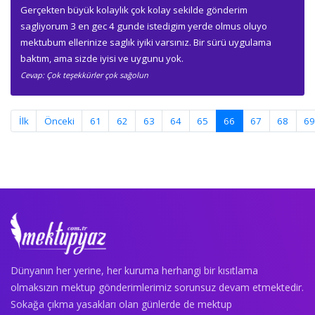
Gerçekten büyük kolaylık çok kolay sekilde gönderim
sagliyorum 3 en gec 4 gunde istedigim yerde olmus oluyo
mektubum ellerinize saglık iyiki varsınız. Bir sürü uygulama
baktım, ama sizde iyisi ve uygunu yok.
Cevap: Çok teşekkürler çok sağolun
(current)
İlk
Önceki
61
62
63
64
65
66
67
68
6
Dünyanın her yerine, her kuruma herhangi bir kısıtlama
olmaksızın mektup gönderimlerimiz sorunsuz devam etmektedir.
Sokağa çıkma yasakları olan günlerde de mektup