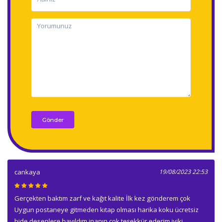
Gönder
cankaya
19/08/2023 22:53
Gerçekten baktım zarf ve kağıt kalite İlk kez gönderem çok
Uygun postaneye gitmeden kıtap olması harika koku ücretsiz
bide desenlere bayıldım inanın çok teşekkür ederim iyiki