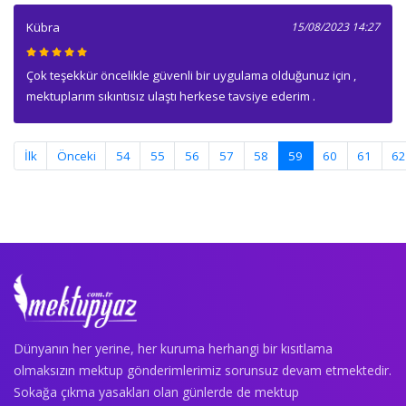
Kübra
15/08/2023 14:27
Çok teşekkür öncelikle güvenli bir uygulama olduğunuz için ,
mektuplarım sıkıntısız ulaştı herkese tavsiye ederim .
(current)
İlk
Önceki
54
55
56
57
58
59
60
61
6
Dünyanın her yerine, her kuruma herhangi bir kısıtlama
olmaksızın mektup gönderimlerimiz sorunsuz devam etmektedir.
Sokağa çıkma yasakları olan günlerde de mektup