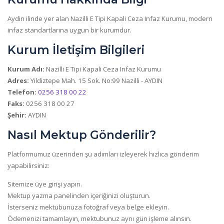
Aydin ilinde yer alan Nazilli E Tipi Kapali Ceza Infaz Kurumu, modern
infaz standartlarına uygun bir kurumdur.
Kurum İletişim Bilgileri
Kurum Adı:
Nazilli E Tipi Kapali Ceza Infaz Kurumu
Adres:
Yildiztepe Mah. 15 Sok. No:99 Nazilli - AYDIN
Telefon:
0256 318 00 22
Faks:
0256 318 00 27
Şehir:
AYDIN
Nasıl Mektup Gönderilir?
Platformumuz üzerinden şu adımları izleyerek hızlıca gönderim
yapabilirsiniz:
Sitemize üye girişi yapın.
Mektup yazma panelinden içeriğinizi oluşturun.
İsterseniz mektubunuza fotoğraf veya belge ekleyin.
Ödemenizi tamamlayın, mektubunuz aynı gün işleme alınsın.