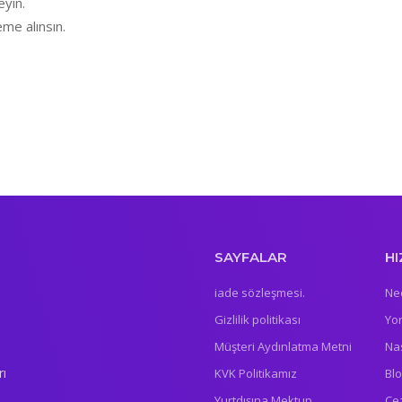
yin.
me alınsın.
SAYFALAR
HI
iade sözleşmesi.
Ne
Gizlilik politikası
Yo
Müşteri Aydınlatma Metni
Nas
rı
KVK Politikamız
Bl
Yurtdışına Mektup
Ce