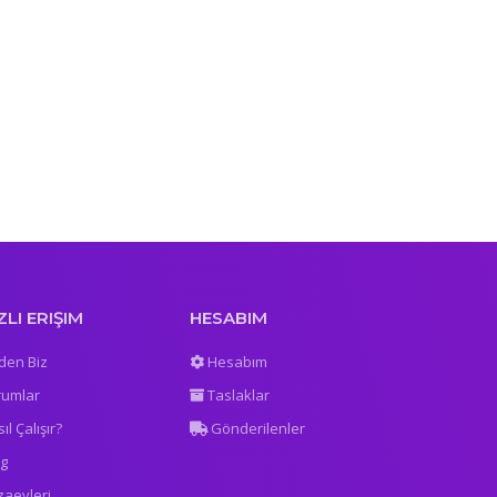
ZLI ERIŞIM
HESABIM
den Biz
Hesabım
rumlar
Taslaklar
ıl Çalışır?
Gönderilenler
og
zaevleri