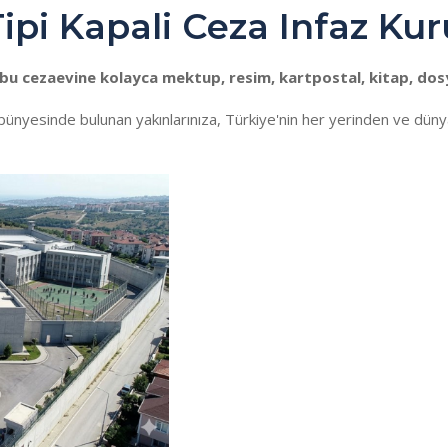
Tipi Kapali Ceza Infaz K
u cezaevine kolayca mektup, resim, kartpostal, kitap, dosy
bünyesinde bulunan yakınlarınıza, Türkiye'nin her yerinden ve dü