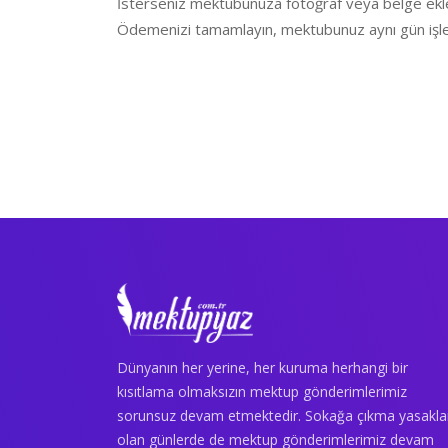
İsterseniz mektubunuza fotoğraf veya belge ekle
Ödemenizi tamamlayın, mektubunuz aynı gün işle
Dünyanın her yerine, her kuruma herhangi bir
kısıtlama olmaksızın mektup gönderimlerimiz
sorunsuz devam etmektedir. Sokağa çıkma yasakla
olan günlerde de mektup gönderimlerimiz devam