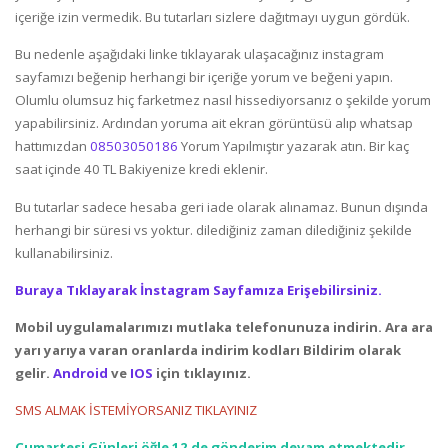
içeriğe izin vermedik. Bu tutarları sizlere dağıtmayı uygun gördük.
Bu nedenle aşağıdaki linke tıklayarak ulaşacağınız instagram
sayfamızı beğenip herhangi bir içeriğe yorum ve beğeni yapın.
Olumlu olumsuz hiç farketmez nasıl hissediyorsanız o şekilde yorum
yapabilirsiniz. Ardından yoruma ait ekran görüntüsü alıp whatsap
hattımızdan
08503050186
Yorum Yapılmıştır yazarak atın. Bir kaç
saat içinde 40 TL Bakiyenize kredi eklenir.
Bu tutarlar sadece hesaba geri iade olarak alınamaz. Bunun dışında
herhangi bir süresi vs yoktur. dilediğiniz zaman dilediğiniz şekilde
kullanabilirsiniz.
Buraya Tıklayarak İnstagram Sayfamıza Erişebilirsiniz.
Mobil uygulamalarımızı mutlaka telefonunuza indirin. Ara ara
yarı yarıya varan oranlarda indirim kodları Bildirim olarak
gelir.
Android
ve
IOS
için tıklayınız.
SMS ALMAK İSTEMİYORSANIZ TIKLAYINIZ
Cumartesi Günleri öğle 12 de gönderim devam etmektedir.