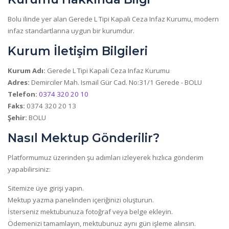
Bolu ilinde yer alan Gerede L Tipi Kapali Ceza Infaz Kurumu, modern
infaz standartlarına uygun bir kurumdur.
Kurum İletişim Bilgileri
Kurum Adı:
Gerede L Tipi Kapali Ceza Infaz Kurumu
Adres:
Demirciler Mah. Ismail Gür Cad. No:31/1 Gerede - BOLU
Telefon:
0374 320 20 10
Faks:
0374 320 20 13
Şehir:
BOLU
Nasıl Mektup Gönderilir?
Platformumuz üzerinden şu adımları izleyerek hızlıca gönderim
yapabilirsiniz:
Sitemize üye girişi yapın.
Mektup yazma panelinden içeriğinizi oluşturun.
İsterseniz mektubunuza fotoğraf veya belge ekleyin.
Ödemenizi tamamlayın, mektubunuz aynı gün işleme alınsın.