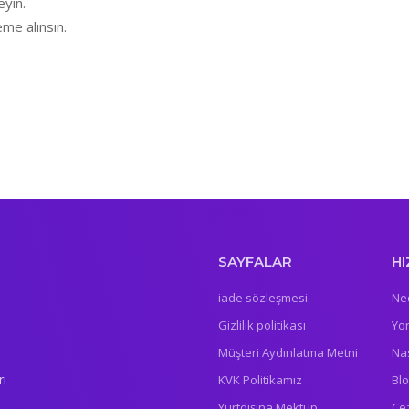
yin.
me alınsın.
SAYFALAR
HI
iade sözleşmesi.
Ne
Gizlilik politikası
Yo
Müşteri Aydınlatma Metni
Nas
rı
KVK Politikamız
Bl
Yurtdışına Mektup
Ce