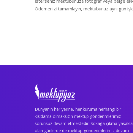
İsterseniz mektubunuza fotoğraf veya belge ekle
Ödemenizi tamamlayın, mektubunuz aynı gün işle
Dünyanın her yerine, her kuruma herhangi bir
kısıtlama olmaksızın mektup gönderimlerimiz
sorunsuz devam etmektedir. Sokağa çıkma yasakla
olan günlerde de mektup gönderimlerimiz devam