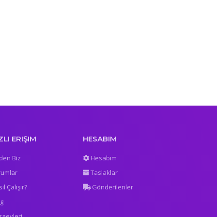
ZLI ERIŞIM
HESABIM
den Biz
Hesabım
rumlar
Taslaklar
ıl Çalışır?
Gönderilenler
og
zaevleri