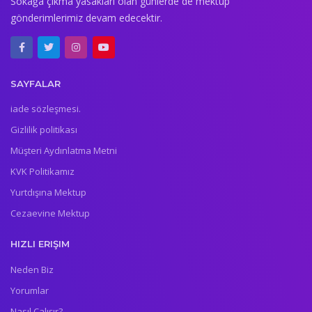
Sokağa çıkma yasakları olan günlerde de mektup
gönderimlerimiz devam edecektir.
SAYFALAR
iade sözleşmesi.
Gizlilik politikası
Müşteri Aydınlatma Metni
KVK Politikamız
Yurtdışına Mektup
Cezaevine Mektup
HIZLI ERIŞIM
Neden Biz
Yorumlar
Nasıl Çalışır?