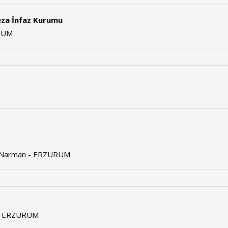
Ceza İnfaz Kurumu
URUM
41 Narman - ERZURUM
u - ERZURUM