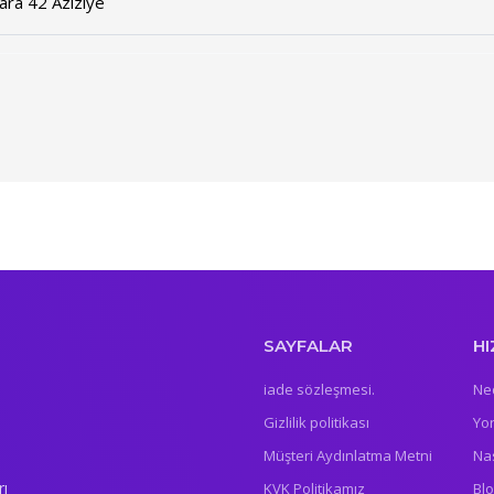
ara 42 Aziziye
SAYFALAR
HI
iade sözleşmesi.
Ne
Gizlilik politikası
Yo
Müşteri Aydınlatma Metni
Nas
rı
KVK Politikamız
Bl