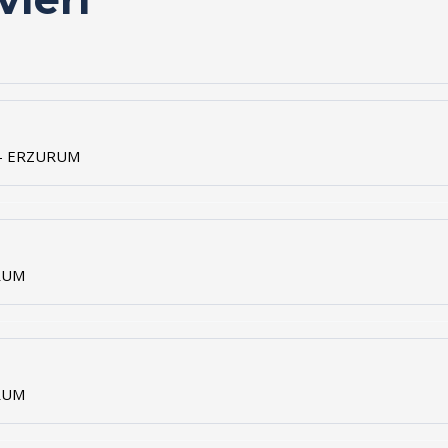
e - ERZURUM
URUM
URUM