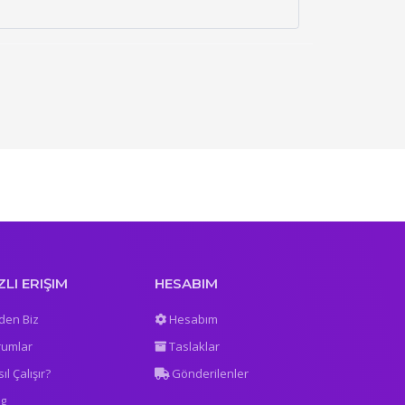
ZLI ERIŞIM
HESABIM
den Biz
Hesabım
rumlar
Taslaklar
ıl Çalışır?
Gönderilenler
og