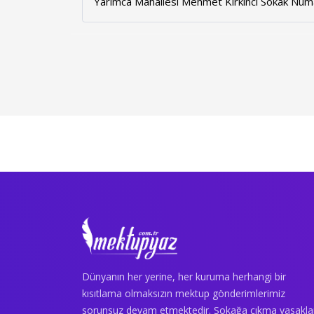
Yarımca Mahallesi Mehmet Kırkıncı Sokak Num
Dünyanın her yerine, her kuruma herhangi bir
kısıtlama olmaksızın mektup gönderimlerimiz
sorunsuz devam etmektedir. Sokağa çıkma yasakla