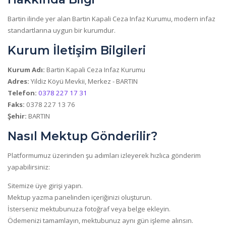
Bartin ilinde yer alan Bartin Kapali Ceza Infaz Kurumu, modern infaz
standartlarına uygun bir kurumdur.
Kurum İletişim Bilgileri
Kurum Adı:
Bartin Kapali Ceza Infaz Kurumu
Adres:
Yildiz Köyü Mevkii, Merkez - BARTIN
Telefon:
0378 227 17 31
Faks:
0378 227 13 76
Şehir:
BARTIN
Nasıl Mektup Gönderilir?
Platformumuz üzerinden şu adımları izleyerek hızlıca gönderim
yapabilirsiniz:
Sitemize üye girişi yapın.
Mektup yazma panelinden içeriğinizi oluşturun.
İsterseniz mektubunuza fotoğraf veya belge ekleyin.
Ödemenizi tamamlayın, mektubunuz aynı gün işleme alınsın.