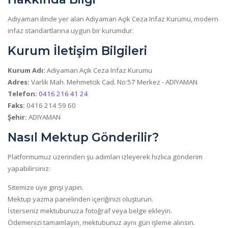
Adiyaman ilinde yer alan Adiyaman Açik Ceza Infaz Kurumu, modern
infaz standartlarına uygun bir kurumdur.
Kurum İletişim Bilgileri
Kurum Adı:
Adiyaman Açik Ceza Infaz Kurumu
Adres:
Varlik Mah. Mehmetcik Cad. No:57 Merkez - ADIYAMAN
Telefon:
0416 216 41 24
Faks:
0416 214 59 60
Şehir:
ADIYAMAN
Nasıl Mektup Gönderilir?
Platformumuz üzerinden şu adımları izleyerek hızlıca gönderim
yapabilirsiniz:
Sitemize üye girişi yapın.
Mektup yazma panelinden içeriğinizi oluşturun.
İsterseniz mektubunuza fotoğraf veya belge ekleyin.
Ödemenizi tamamlayın, mektubunuz aynı gün işleme alınsın.