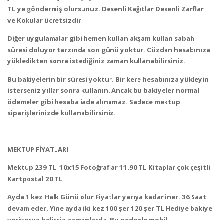
TL ye göndermiş olursunuz. Desenli Kağıtlar Desenli Zarflar
ve Kokular ücretsizdir.
Diğer uygulamalar gibi hemen kullan akşam kullan sabah
süresi doluyor tarzında son günü yoktur. Cüzdan hesabınıza
yükledikten sonra istediğiniz zaman kullanabilirsiniz.
Bu bakiyelerin bir süresi yoktur. Bir kere hesabınıza yükleyin
isterseniz yıllar sonra kullanın. Ancak bu bakiyeler normal
ödemeler gibi hesaba iade alınamaz. Sadece mektup
siparişlerinizde kullanabilirsiniz.
MEKTUP FİYATLARI
Mektup 239 TL 10x15 Fotoğraflar 11.90 TL Kitaplar çok çeşitli
Kartpostal 20 TL
Ayda 1 kez Halk Günü olur Fiyatlar yarıya kadar iner. 36 Saat
devam eder. Yine ayda iki kez 100 şer 120 şer TL Hediye bakiye
veriyoruz belirsiz zamanlarda. Bu nedenle mobil