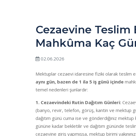
Cezaevine Teslim
Mahkûma Kaç Gün
02.06.2026
Mektuplar cezaevi idaresine fiziki olarak teslim e
aynı gün, bazen de 1 ila 5 iş günü içinde
mahkû
temel nedenleri şunlardır:
1. Cezaevindeki Rutin Dağıtım Günleri:
Cezaevl
(banyo, revir, telefon, görüş, kantin ve mektup gü
dağıtım günü cuma ise ve gönderdiğiniz mektup 
gününe kadar bekletilir ve dağıtım gününde tesl
cezaevine giriş yapmışsa, mektup birimi yakınınız