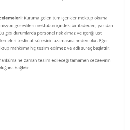
elemeleri:
Kuruma gelen tüm içerikler mektup okuma
misyon görevlileri mektubun içindeki bir ifadeden, yazıdan
Bu gibi durumlarda personel risk almaz ve içeriği üst
celemeleri teslimat süresinin uzamasına neden olur. Eğer
ktup mahkûma hiç teslim edilmez ve adli süreç başlatılır.
mahkûma ne zaman teslim edileceği tamamen cezaevinin
ğuna bağlıdır...