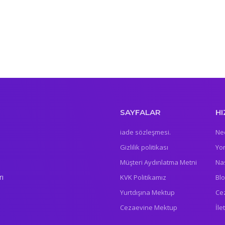
SAYFALAR
HI
iade sözleşmesi.
Ne
Gizlilik politikası
Yo
Müşteri Aydınlatma Metni
Nas
rı
KVK Politikamız
Bl
Yurtdışına Mektup
Ce
Cezaevine Mektup
İle