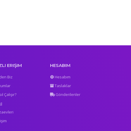
ZLI ERIŞIM
HESABIM
den Biz
Hesabım
rumlar
Taslaklar
ıl Çalışır?
Gönderilenler
og
zaevleri
tişim