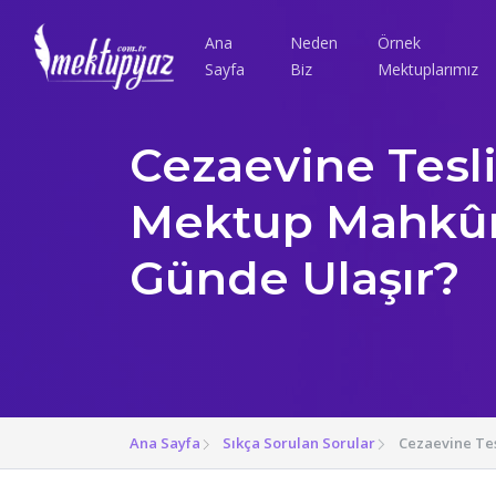
Ana
Neden
Örnek
Sayfa
Biz
Mektuplarımız
Cezaevine Tesl
Mektup Mahkû
Günde Ulaşır?
Ana Sayfa
Sıkça Sorulan Sorular
Cezaevine Te