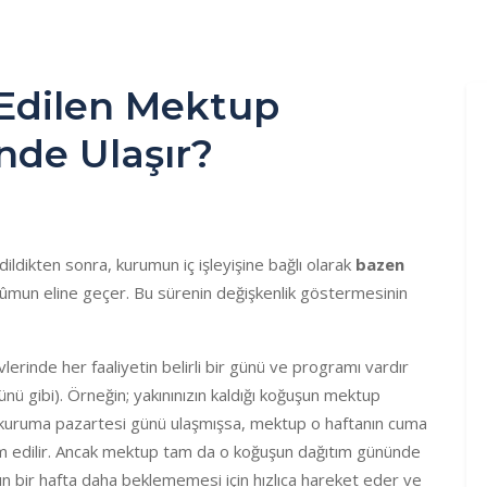
 Edilen Mektup
de Ulaşır?
dildikten sonra, kurumun iç işleyişine bağlı olarak
bazen
mun eline geçer. Bu sürenin değişkenlik göstermesinin
erinde her faaliyetin belirli bir günü ve programı vardır
nü gibi). Örneğin; yakınınızın kaldığı koğuşun mektup
kuruma pazartesi günü ulaşmışsa, mektup o haftanın cuma
im edilir. Ancak mektup tam da o koğuşun dağıtım gününde
ın bir hafta daha beklememesi için hızlıca hareket eder ve