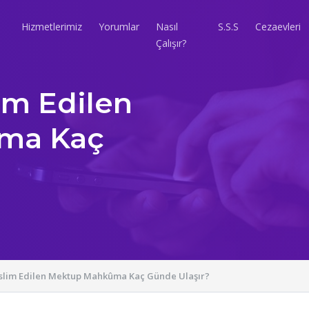
Hizmetlerimiz
Yorumlar
Nasıl
S.S.S
Cezaevleri
Çalışır?
im Edilen
ma Kaç
slim Edilen Mektup Mahkûma Kaç Günde Ulaşır?